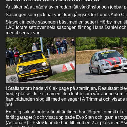
Är säker på att några av er redan fått vårkänslor och jobbar p
Säsongen som gick har varit framgångsrik för Lunds Auto Cl
Slawek inledde säsongen bäst med en seger i Hörby, men ti
LAC förare sett över hela säsongen får nog Hans Daniel och
med 4 segrar var.
I Staffanstorp hade vi 6 ekipage på startlinjen. Resultatet bl
tredje platser. Inte illa av en liten klubb som vår. Janne som
framträdanden slog till med en seger i A Trimmat och visade
än!
En rolig sak att notera är att äntligen har Jörgen kommit ut u
förlåt garaget ;) och visat upp både Evo 9:an och gamla trog
(Ascona B). I Eslöv klämde han till med en 2:a plats med A